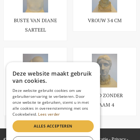
BUSTE VAN DIANE
VROUW 34 CM
SARTEEL
Deze website maakt gebruik
van cookies.
Deze website gebruikt cookies om uw
BEELD ZONDER
BEELD ZONDER
gebruikerservaring te verbeteren. Door
onze website te gebruiken, stemt u in met
NAAM 2
NAAM 4
alle cookies in overeenstemming met ons
Cookiebeleid.
Lees verder
ALLES ACCEPTEREN
© Leon Sarteel
-
info@leonsarteel.be
-
Documentatie
-
Privacy
-