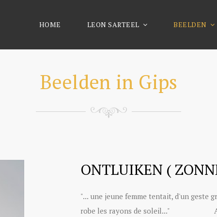
HOME
LEON SARTEEL
BEELDEN
Beelden in Gips
ONTLUIKEN ( ZONN
"... une jeune femme tentait, d'un geste g
robe les rayons de soleil..." Achill