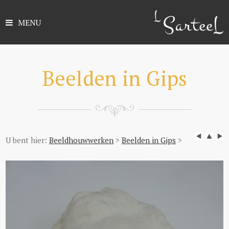
MENU
Beelden in Gips
U bent hier:
Beeldhouwwerken
>
Beelden in Gips
>