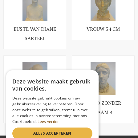
BUSTE VAN DIANE
VROUW 34 CM
SARTEEL
Deze website maakt gebruik
van cookies.
Deze website gebruikt cookies om uw
BEELD ZONDER
BEELD ZONDER
gebruikerservaring te verbeteren. Door
onze website te gebruiken, stemt u in met
NAAM 2
NAAM 4
alle cookies in overeenstemming met ons
Cookiebeleid.
Lees verder
ALLES ACCEPTEREN